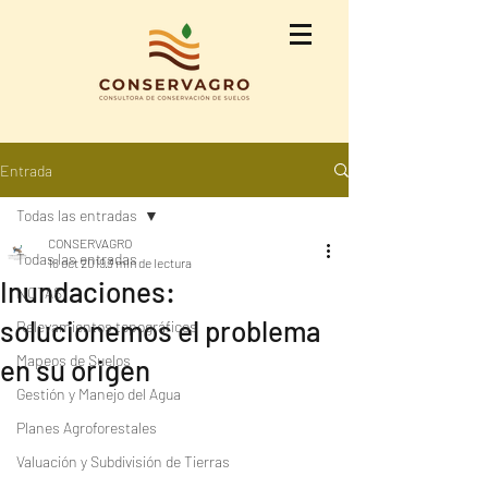
Entrada
Todas las entradas
CONSERVAGRO
Todas las entradas
18 oct 2019
3 min de lectura
Inundaciones:
NOTAS
solucionemos el problema
Relevamientos topográficos
Mapeos de Suelos
en su origen
Gestión y Manejo del Agua
Planes Agroforestales
Valuación y Subdivisión de Tierras