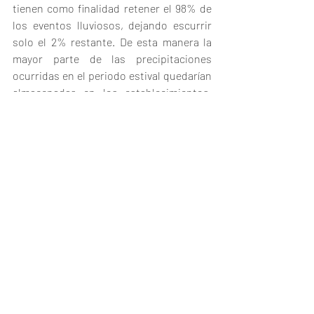
tienen como finalidad retener el 98% de 
los eventos lluviosos, dejando escurrir 
solo el 2% restante. De esta manera la 
mayor parte de las precipitaciones 
ocurridas en el periodo estival quedarían 
almacenadas en los establecimientos, 
evitando pérdidas de suelos y agua, al 
mismo tiempo que evitaría las 
inundaciones en las zonas urbanas. 
Estas obras van de la mano con un 
aprovechamiento del recurso hídrico, 
que en zonas de secano suele ser la 
limitante principal de la producción. A sí 
mismo, evita pérdida de fertilizantes 
disueltos en el agua escurrida. 
Por lo tanto, para evitar las inundaciones 
aguas abajo, es necesario realizar obras de 
sistematización en los lotes agrícolas con 