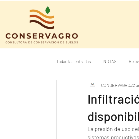
Todas las entradas
NOTAS
Relev
CONSERVAGRO
22 a
Planes Agroforestales
Valuación
Infiltraci
disponibi
La presión de uso del
sistemas productivos,