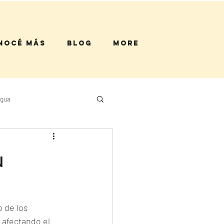
nocé más
Blog
More
Agua
u
 de los 
 afectando el 