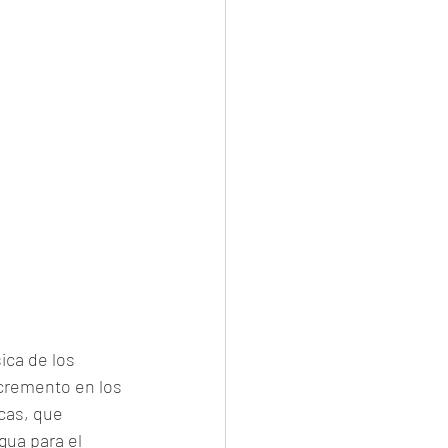
ca de los 
ncremento en los 
cas, que 
gua para el 