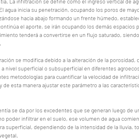
ntía. La infiltración se define como el ingreso vertical de ag
 El agua inicia su penetración, ocupando los poros de may
zándose hacia abajo formando un frente húmedo, estable
 continúa el aporte, se irán ocupando los demás espacios 
miento tenderá a convertirse en un flujo saturado, siendo 
.
ración se modifica debido a la alteración de la porosidad, 
, a nivel superficial o subsuperficial en diferentes agroeco
ntes metodologías para cuantificar la velocidad de infiltrac
de esta manera ajustar este parámetro a las característic
rentía se da por los excedentes que se generan luego de u
 no poder infiltrar en el suelo, ese volumen de agua comien
 superficial, dependiendo de la intensidad de la lluvia, to
vegetal. 