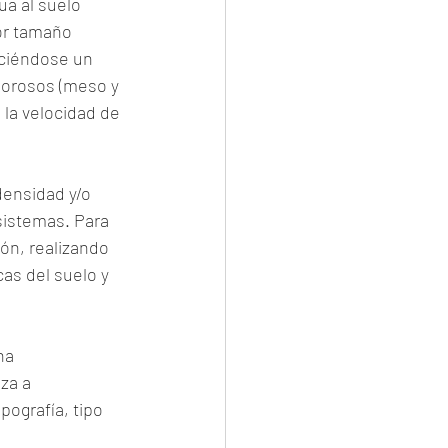
ua al suelo 
or tamaño 
ciéndose un 
porosos (meso y 
la velocidad de 
densidad y/o 
sistemas. Para 
ión, realizando 
as del suelo y 
na 
za a 
pografía, tipo 