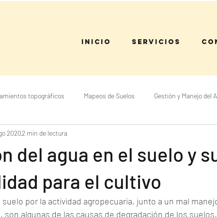
Inicio
Servicios
Co
amientos topográficos
Mapeos de Suelos
Gestión y Manejo del 
go 2020
2 min de lectura
 y Subdivisión de Tierras
Certificación e Inscripción
ón del agua en el suelo y s
lidad para el cultivo
 suelo por la actividad agropecuaria, junto a un mal manejo
 son algunas de las causas de degradación de los suelos,