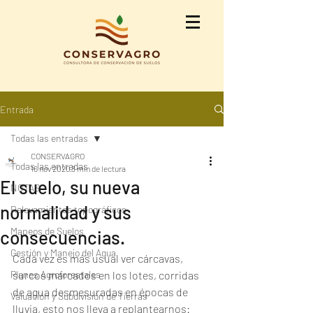
Entrada
Todas las entradas
CONSERVAGRO
Todas las entradas
16 nov 2020
3 min de lectura
El suelo, su nueva
NOTAS
normalidad y sus
Relevamientos topográficos
Mapeos de Suelos
consecuencias.
Gestión y Manejo del Agua
Cada vez es más usual ver cárcavas, 
Planes Agroforestales
surcos marcados en los lotes, corridas 
de agua desmesuradas en épocas de 
Valuación y Subdivisión de Tierras
lluvia, esto nos lleva a replantearnos: 