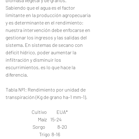
biomasa vegetal y de granos. 
Sabiendo que el agua es el factor 
limitante en la producción agropecuaria 
y es determinante en el rendimiento; 
nuestra intervención debe enfocarse en 
gestionar los ingresos y las salidas del 
sistema. En sistemas de secano con 
déficit hídrico, poder aumentar la 
infiltración y disminuir los 
escurrimientos, es lo que hace la 
diferencia. 
Tabla Nº1: Rendimiento por unidad de 
transpiración (Kg de grano ha-1 mm-1). 
Cultivo	EUA*
Maíz 	15-24
Sorgo	8-20
Trigo	8-16