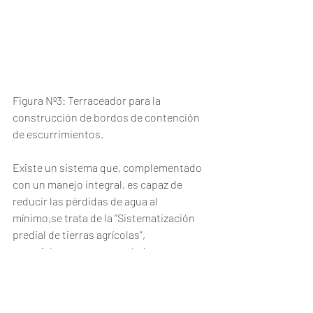
Figura Nº3: Terraceador para la 
construcción de bordos de contención 
de escurrimientos. 
Existe un sistema que, complementado 
con un manejo integral, es capaz de 
reducir las pérdidas de agua al 
mínimo,se trata de la “Sistematización 
predial de tierras agrícolas”, 
especialmente recomendadas para 
problemas de erosión y de déficit 
hídrico. La Sistematización con terrazas 
agrícolas, es capaz de reducir el 