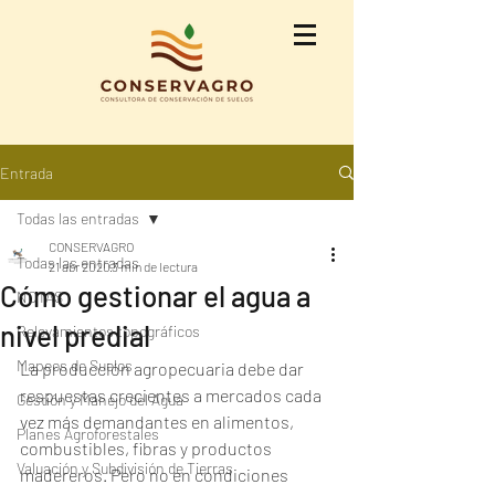
Entrada
Todas las entradas
CONSERVAGRO
Todas las entradas
21 abr 2020
3 min de lectura
Cómo gestionar el agua a
NOTAS
nivel predial
Relevamientos topográficos
Mapeos de Suelos
La producción agropecuaria debe dar 
respuestas crecientes a mercados cada 
Gestión y Manejo del Agua
vez más demandantes en alimentos, 
Planes Agroforestales
combustibles, fibras y productos 
Valuación y Subdivisión de Tierras
madereros. Pero no en condiciones 