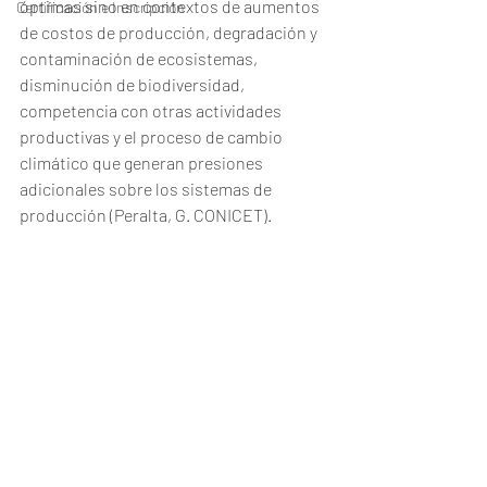
óptimas sino en contextos de aumentos 
Certificación e Inscripción
de costos de producción, degradación y 
contaminación de ecosistemas, 
disminución de biodiversidad, 
competencia con otras actividades 
productivas y el proceso de cambio 
climático que generan presiones 
adicionales sobre los sistemas de 
producción (Peralta, G. CONICET). 